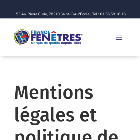
53 Av. Pierre Curie, 78210 Saint-Cyr-l'École | Tel : 01 55 58 16 16
Mentions
légales et
politique de